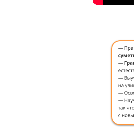
—
Пра
сумет
—
Гра
естест
—
Выу
на ули
—
Осв
—
Нау
так чт
с нов