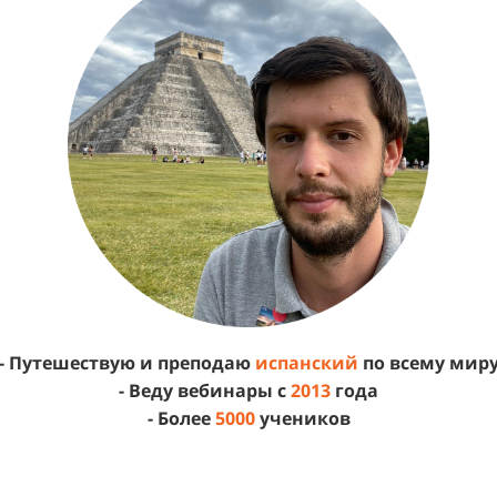
- П
утешествую и преподаю
испанский
по всему мир
- Веду вебинары с
2013
года
- Более
5000
учеников