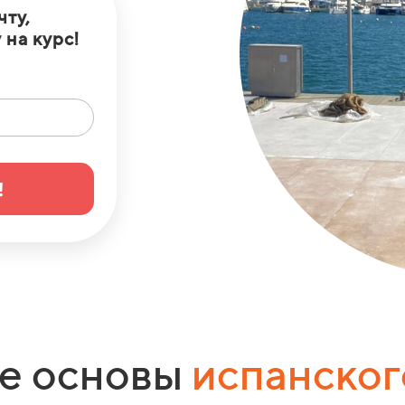
чту,
 на курс!
!
е основы
испанског