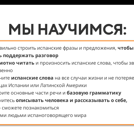
МЫ НАУЧИМСЯ:
вильно строить испанские фразы и предложения,
чтобы
ь поддержать разговор
мотно
читать
и произносить испанские слова, чтобы з
венно
чите
испанские слова
на все случаи жизни и не потеря
цах Испании или Латинской Америки
оите основные части речи и
базовую грамматику
читесь
описывать
человека и рассказывать о себе
,
о сможете познакомиться
ыми людьми испаноговорящего мира