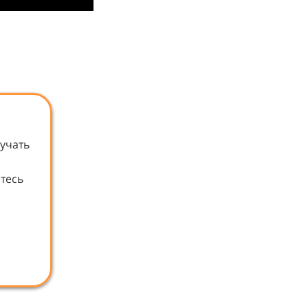
вучать
етесь