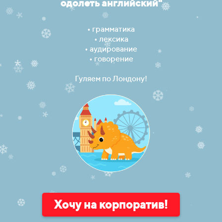
одолеть английский"
*
❅
*
❅
*
.
❅
❆
•⁠ грамматика
•⁠ лексика
❆
•⁠ аудирование
❄
•⁠ говорение
❄
.
❅
*
*
❄
.
*
❄
Гуляем по Лондону!
❅
❄
❆
.
❅
❆
*
*
❅
*
*
❅
❄
.
❅
❄
❆
❄
❄
❆
❄
❄
❆
*
❅
❆
Хочу на корпоратив!
❆
❆
❆
❆
.