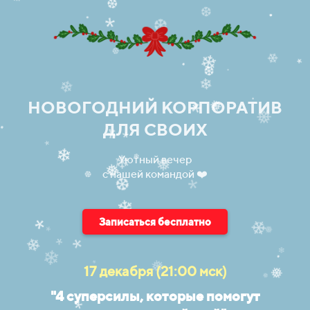
❅
❅
❆
❆
.
.
❆
*
❆
❄
❄
*
.
❆
.
❄
❄
НОВОГОДНИЙ КОРПОРАТИВ
.
❅
*
❅
ДЛЯ СВОИХ
*
.
*
*
❄
Уютный вечер
❄
❄
с нашей командой ❤️
❅
❅
.
❆
❆
*
❄
Записаться бесплатно
❄
*
*
❅
*
*
❄
❄
❄
17 декабря (21:00 мск)
.
❅
*
❅
❅
"4 суперсилы, которые
помогут